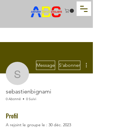
Plus d'actions
Message
S'abonner
sebastienbignami
sebastienbignami
0 Abonné
0 Suivi
Profil
A rejoint le groupe le : 30 déc. 2023