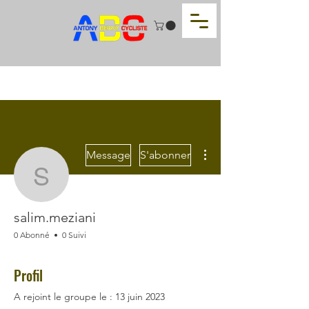
Plus d'actions
Message
S'abonner
salim.meziani
salim.meziani
0 Abonné
0 Suivi
Profil
A rejoint le groupe le : 13 juin 2023