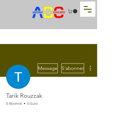
Plus d'actions
Message
S'abonner
Tarik Rouzzak
0 Abonné
0 Suivi