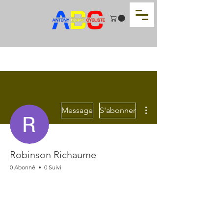
Plus d'actions
Message
S'abonner
Robinson Richaume
0 Abonné
0 Suivi