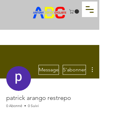
Plus d'actions
Message
S'abonner
patrick arango restrepo
0 Abonné
0 Suivi