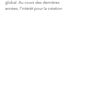
global. Au cours des dernières 
années, l’intérêt pour la création 
d’espaces extérieurs alliant esthétique, 
fonctionnalité et confort a connu une 
croissance significative. De 
nombreuses personnes recherchent 
des alternatives qui leur permettent de 
profiter de leur jardin, terrasse ou 
patio tout au long de l’année, quelles 
que soient les conditions climatiques. 
Parmi ces solutions, les pergolas en 
bois ont gagn
Antony
Berny
Cycliste
Antony Berny Cycliste
Association de cyclisme