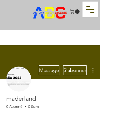
Plus d'actions
Message
S'abonner
maderland
0 Abonné
0 Suivi