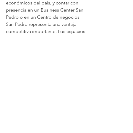
económicos del país, y contar con 
presencia en un Business Center San 
Pedro o en un Centro de negocios 
San Pedro representa una ventaja 
competitiva importante. Los espacios 
de trabajo que se ofrecen en este 
lugar no solo están diseñados con 
estándares de alta calidad, sino que 
también se acompañan de servicios 
tecnológicos, administrativos y 
logísticos que responden a las 
exigencias del entorno actual. Para 
quienes desean impresionar a clientes 
o sostener reuniones de alto nivel, la 
opción de Renta oficina o 
Renta 
oficina Monterrey
 representa una s