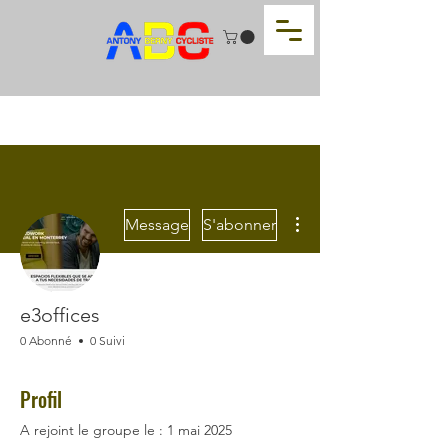
Plus d'actions
Message
S'abonner
e3offices
0 Abonné
0 Suivi
Profil
A rejoint le groupe le : 1 mai 2025