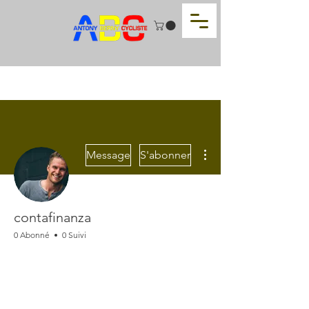
Plus d'actions
Message
S'abonner
contafinanza
0 Abonné
0 Suivi