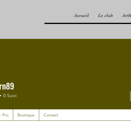
Accueil
Le club
Art
brn89
0
Suivi
- Pro
Boutique
Contact