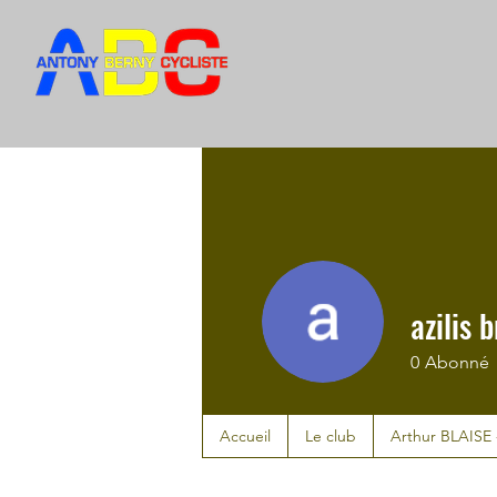
azilis 
0
Abonné
Accueil
Le club
Arthur BLAISE 