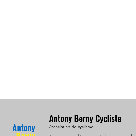
Antony Berny Cycliste
Antony
Association de cyclisme
Berny