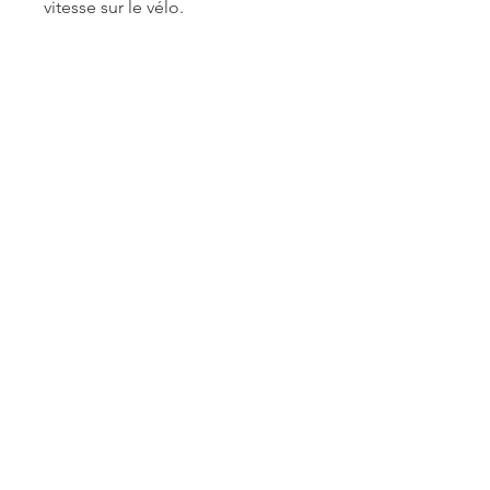
vitesse sur le vélo.
Antony
Berny
Cycliste
Antony Berny Cycliste
Association de cyclisme
Nous contacter
À propos
Circuits
Actualités
Contact
Facebook