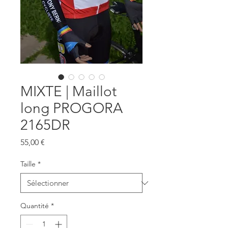
MIXTE | Maillot
long PROGORA
2165DR
Prix
55,00 €
Taille
*
Quantité
*