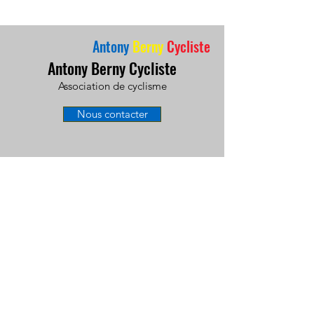
Antony
Berny
Cycliste
Antony Berny Cycliste
Association de cyclisme
Nous contacter
À propos
Circuits
Actualités
Contact
Facebook
Instagram
Termes et conditions