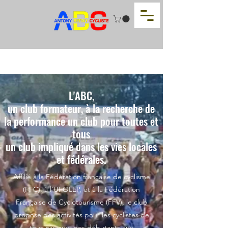
L'ABC,
un club formateur, à la recherche de
la performance un club pour toutes et
tous
un club impliqué dans les vies locales
et fédérales.
Affilié à la Fédération française de cyclisme
(FFC), à l'UFOLEP, et à la Fédération
Française de Cyclotourisme (FFV), le club
propose des activités pour les cyclistes de
tous niveaux, des débutants aux