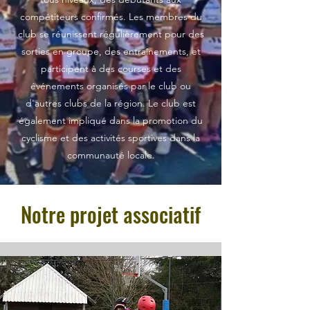
compétiteurs confirmés. Les membres du
club se réunissent régulièrement pour des
sorties en groupe, des entraînements, et
participent à des courses et des
événements organisés par le club ou
d'autres clubs de la région. Le club est
également impliqué dans la promotion du
cyclisme et des activités sportives dans la
communauté locale.
Notre projet associatif